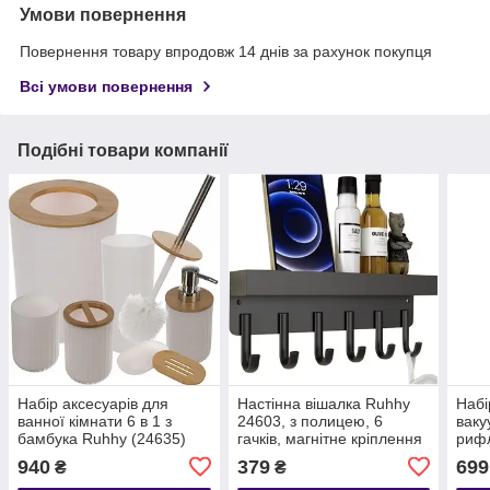
Умови повернення
Повернення товару впродовж 14 днів за рахунок покупця
Всі умови повернення
Подібні товари компанії
Набір аксесуарів для
Настінна вішалка Ruhhy
Набі
ванної кімнати 6 в 1 з
24603, з полицею, 6
ваку
бамбука Ruhhy (24635)
гачків, магнітне кріплення
рифл
Білий
(20х
940
379
699
₴
₴