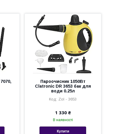
7070,
Пароочисник 1050Вт
Clatronic DR 3653 бак для
води 0.25л
Zol - 3653
1 330 ₴
В наявності
Купити