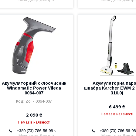
Акумуляторний склоочисник
Акумуляторна пар
Windomatic Power Vileda
швабра Karcher EWM 2 (
0064-007
310.0)
Zol - 0064-007
6 499 ₴
2 090 ₴
Немає в наявності
Немає в наявності
+380 (73) 786-56-98
+380 (73) 786-56-98
Менеджер Дмитро
Менеджер Дмитр