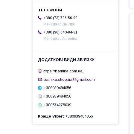
+380 (73) 786-56-98
Менеджер Дмитро
+380 (96) 640-84-31
Менеджер Ангеліна
https://barnika.com.ua
barnika.shop.ua@gmail.com
+380939484056
+380939484056
+380674275039
Краще Viber
+380939484056