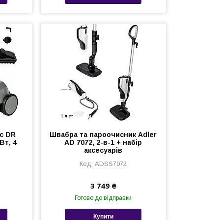
ic DR
Швабра та пароочисник Adler
Вт, 4
AD 7072, 2-в-1 + набір
аксесуарів
ADSS7072
3 749 ₴
Готово до відправки
Купити