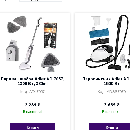
Парова швабра Adler AD 7057,
Пароочисник Adler AD 
1300 Вт, 380ml
1500 Вт
ADІІ7057
ADSS7070
2 289 ₴
3 689 ₴
В наявності
В наявності
Купити
Купити