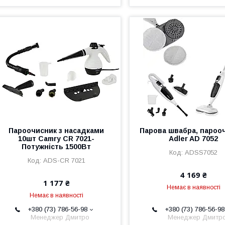
Пароочисник з насадками
Парова швабра, пароо
10шт Camry CR 7021-
Adler AD 7052
Потужність 1500Вт
ADSS7052
ADS-CR 7021
4 169 ₴
1 177 ₴
Немає в наявності
Немає в наявності
+380 (73) 786-56-98
+380 (73) 786-56-98
Менеджер Дмитро
Менеджер Дмитр