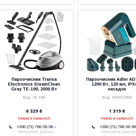
Пароочисник Transa
Пароочисник Adler AD 
Electronics SteamClean
1200 Вт, 120 мл, IPX4
Gray TE-190, 2000 Вт
насадок
TE-190
ADSS7050
6 329 ₴
1 319 ₴
Немає в наявності
Немає в наявності
+380 (73) 786-56-98
+380 (73) 786-56-98
Менеджер Дмитро
Менеджер Дмитр