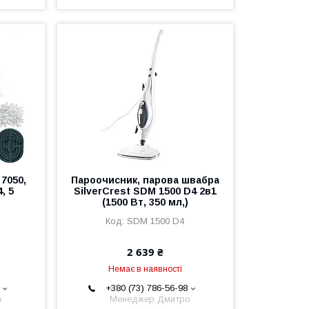
7050,
Пароочисник, парова швабра
, 5
SilverCrest SDM 1500 D4 2в1
(1500 Вт, 350 мл,)
SDM 1500 D4
2 639 ₴
Немає в наявності
+380 (73) 786-56-98
о
Менеджер Дмитро