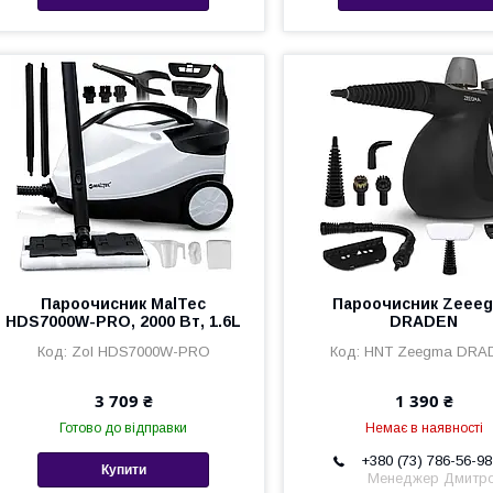
Пароочисник MalTec
Пароочисник Zeee
HDS7000W-PRO, 2000 Вт, 1.6L
DRADEN
Zol HDS7000W-PRO
HNT Zeegma DRA
3 709 ₴
1 390 ₴
Готово до відправки
Немає в наявності
+380 (73) 786-56-98
Купити
Менеджер Дмитр