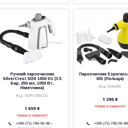
Ручний пароочисник
Пароочисник Esperanz
SilverCrest SDR 1050 D1 (3.5
001 (Польща)
Бар, 250 мл, 1050 Вт,
EHS001
Німеччина)
SDR 1050 D1
1 290 ₴
Немає в наявності
1 659 ₴
Немає в наявності
+380 (73) 786-56-98
+380 (73) 786-56-98
Менеджер Дмитро
Менеджер Дмитр