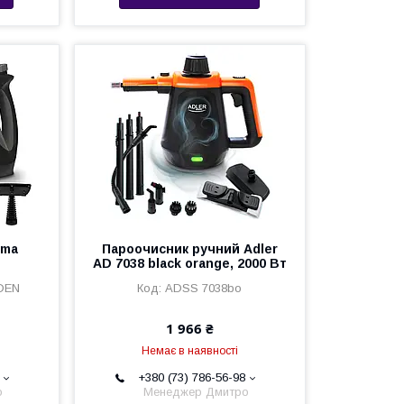
gma
Пароочисник ручний Adler
AD 7038 black orange, 2000 Вт
DEN
ADSS 7038bo
1 966 ₴
Немає в наявності
+380 (73) 786-56-98
о
Менеджер Дмитро